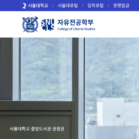
바
서울대학교
서울대포털
입학포털
증명발급
로
가
기
메
뉴