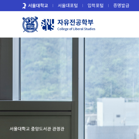
바
서울대학교
서울대포털
입학포털
증명발급
로
가
기
메
뉴