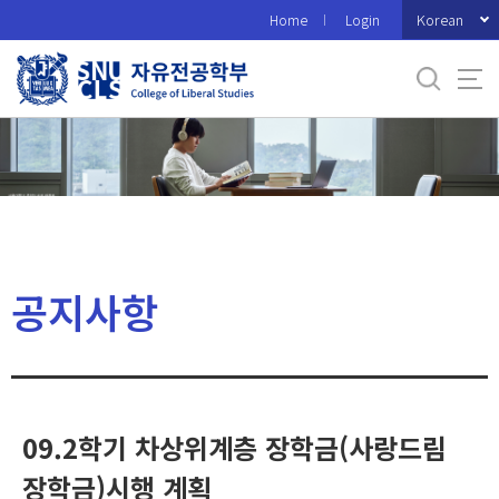
바
Korean
Home
Login
로
가
기
메
뉴
공지사항
09.2학기 차상위계층 장학금(사랑드림
장학금)시행 계획