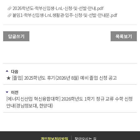
2026학년도-학부신입생-LnL-신청-및-선발-안내.pdf
붙임1-학부신입생-LnL생활관-입주-신청-및-선발-안내문.pdf
답글쓰기
목록보기
다음
★ [졸업] 2025학년도 후기(2026년 8월) 예비 졸업 신청 공고
이전
[에너지신산업 혁신융합대학] 2026학년도 1학기 정규 교류 수학 신청
안내(경남정보대, 한양대)
개인정보처리방침
찾아오시는 길