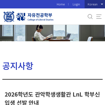
바
Korean
Home
Login
로
가
기
메
뉴
공지사항
2026학년도 관악학생생활관 LnL 학부신
입생 선발 안내