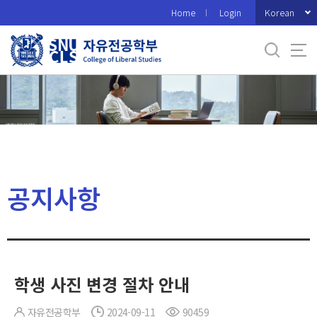
바
Korean
Home
Login
로
가
기
메
뉴
공지사항
학생 사진 변경 절차 안내
자유전공학부
2024-09-11
90459