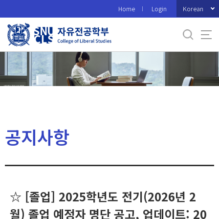
바
Korean
Home
Login
로
가
기
메
뉴
공지사항
☆ [졸업] 2025학년도 전기(2026년 2
월) 졸업 예정자 명단 공고, 업데이트: 20