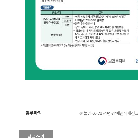
붙임-2.-2024년-장애인식개
답글쓰기