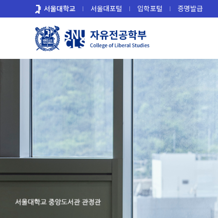
바
서울대학교
서울대포털
입학포털
증명발급
로
가
기
메
뉴