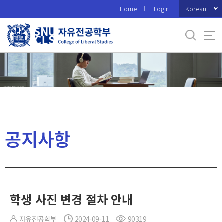
바
Korean
Home
Login
로
가
기
메
뉴
공지사항
학생 사진 변경 절차 안내
자유전공학부
2024-09-11
90319