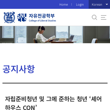
바
Korean
Home
Login
로
가
기
메
뉴
공지사항
자립준비청년 및 그에 준하는 청년 ‘셰어
하우스 CON’