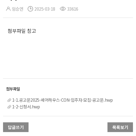
임승연
2025-03-18
33616
첨부파일 참고
1-1.공고문2025-셰어하우스-CON-입주자-모집-공고문.hwp
1-2-신청서.hwp
답글쓰기
목록보기