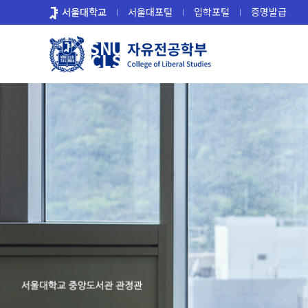
바
서울대학교
서울대포털
입학포털
증명발급
로
가
기
메
뉴