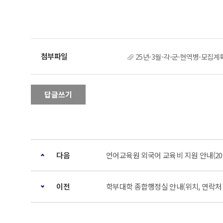
25년-3월-각-군-현역병-모집계
답글쓰기
다음
언어교육원 외국어 교육비 지원 안내(2024.9 ~
이전
학부대학 종합행정실 안내(위치, 연락처 