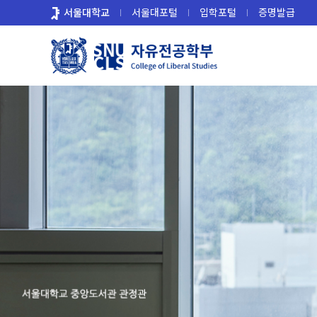
바
서울대학교
서울대포털
입학포털
증명발급
로
가
기
메
뉴