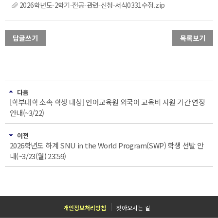
2026학년도-2학기-전공-관련-신청-서식0331수정.zip
답글쓰기
목록보기
다음
[학부대학 소속 학생 대상] 언어교육원 외국어 교육비 지원 기간 연장
안내(~3/22)
이전
2026학년도 하계 SNU in the World Program(SWP) 학생 선발 안
내(~3/23(월) 23:59)
개인정보처리방침
찾아오시는 길