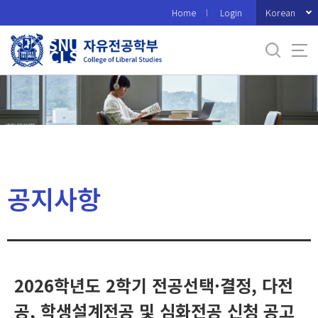
바
Korean
Home
Login
로
가
기
메
뉴
공지사항
2026학년도 2학기 전공선택·결정, 다전
공, 학생설계전공 및 심화전공 신청 공고