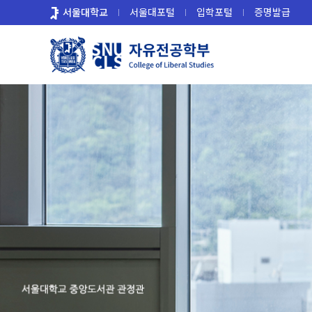
바
서울대학교
서울대포털
입학포털
증명발급
로
가
기
메
뉴