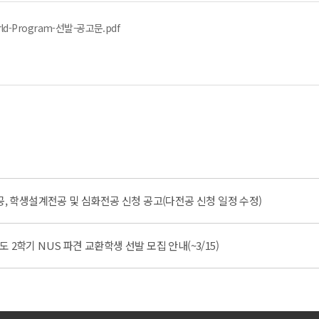
orld-Program-선발-공고문.pdf
공, 학생설계전공 및 심화전공 신청 공고(다전공 신청 일정 수정)
년도 2학기 NUS 파견 교환학생 선발 모집 안내(~3/15)