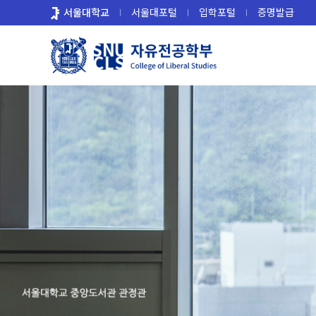
바
서울대학교
서울대포털
입학포털
증명발급
로
가
기
메
뉴