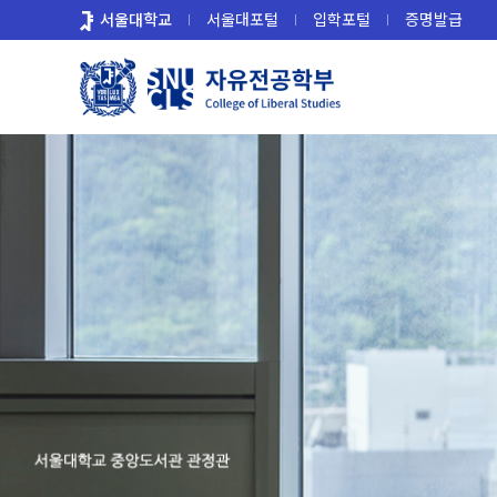
바
서울대학교
서울대포털
입학포털
증명발급
로
가
기
메
뉴