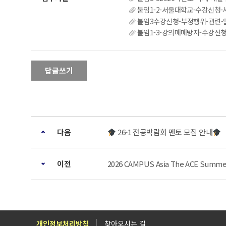
붙임1-2-서울대학교-수강신청-시
붙임3수강신청-부정행위-관련-알
붙임1-3-강의매매방지-수강신청제도-개
답글쓰기
다음
26-1 전공박람회 멘토 모집 안내
이전
2026 CAMPUS Asia The ACE Summ
개인정보처리방침
찾아오시는 길