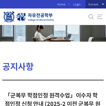
바
Korean
Home
Login
로
가
기
메
뉴
공지사항
「군복무 학점인정 원격수업」이수자 학
점인정 신청 안내 (2025-2 이전 군복무 원