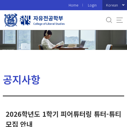
바
Korean
Home
Login
로
가
기
메
뉴
공지사항
2026학년도 1학기 피어튜터링 튜터-튜티
모집 안내